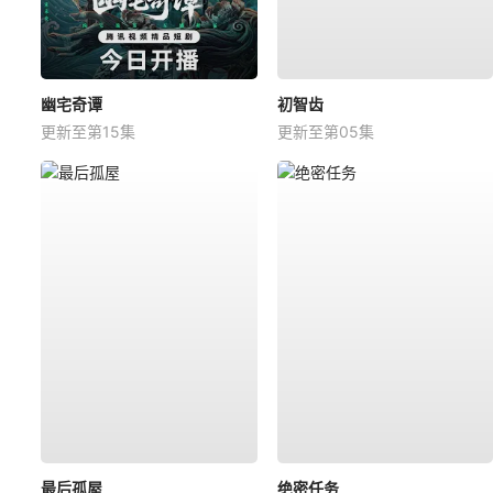
幽宅奇谭
初智齿
更新至第15集
更新至第05集
最后孤屋
绝密任务