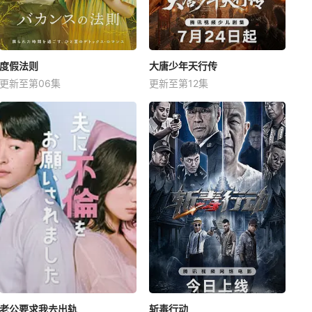
度假法则
大唐少年天行传
更新至第06集
更新至第12集
老公要求我去出轨
斩毒行动