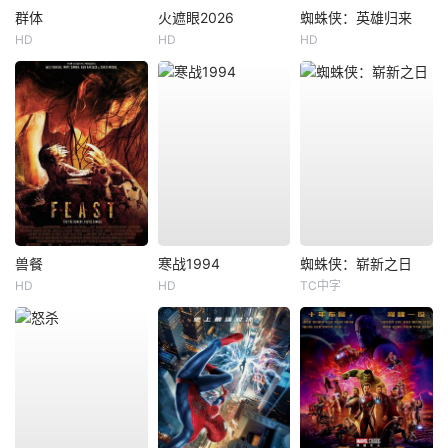
群体
火遮眼2026
蜘蛛侠：英雄归来
HD
HD
HD
兽餐
寒战1994
蜘蛛侠：崭新之日
HD
HD
TC中字