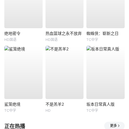
绝地密令
热血篮球之永不放弃
蜘蛛侠：崭新之日
HD国语
HD国语
TC中字
鲨笼绝境
不是羔羊2
坂本日常真人版
TC中字
HD
TC中字
正在热播
更多