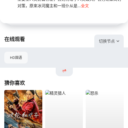
对策，原来冰河魔主和一班仆从是...
全文
在线观看
切换节点
HD国语
猜你喜欢