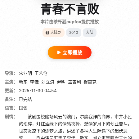
青春不言败
本片由茶杯狐cupfox提供播放
大陆剧
2010
大陆
立即播放
导演：
宋业明
王艺伦
主演：
靳东
李佳
刘立淇
尹明
盖吉利
穆雷克
更新：
2025-11-30 04:54
备注：
已完结
语言：
国语
剧情：
该剧围绕赌场风云的澳门，尔虞我诈的商界，市井小民
的琐碎，灯红酒绿下的情感抉择，燃情岁月下的创业奋斗，
世态炎凉下的逐梦之旅，讲述了各种人生际遇下的起伏悲
欢。 剧中演员汇集了李佳、靳东、刘立淇等两岸三地的