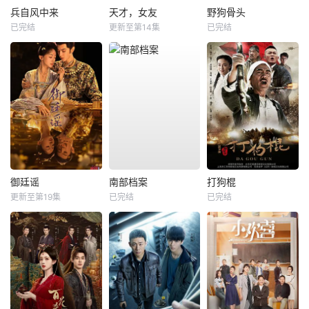
兵自风中来
天才，女友
野狗骨头
已完结
更新至第14集
已完结
御廷谣
南部档案
打狗棍
更新至第19集
已完结
已完结