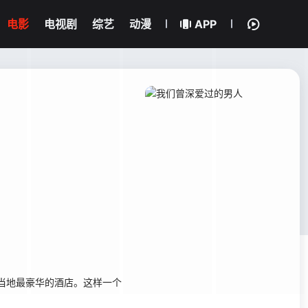
电影
电视剧
综艺
动漫
APP
营着当地最豪华的酒店。这样一个