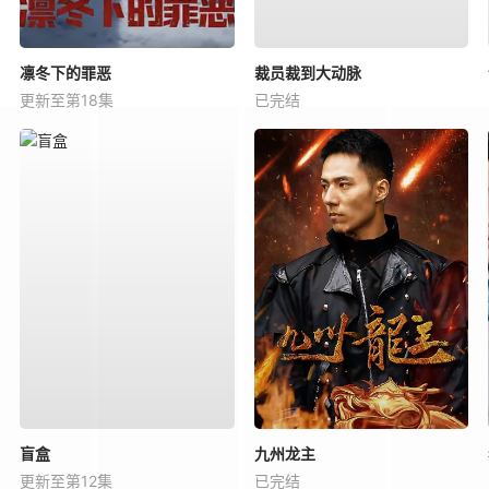
凛冬下的罪恶
裁员裁到大动脉
更新至第18集
已完结
盲盒
九州龙主
更新至第12集
已完结