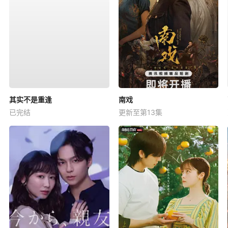
其实不是重逢
南戏
已完结
更新至第13集