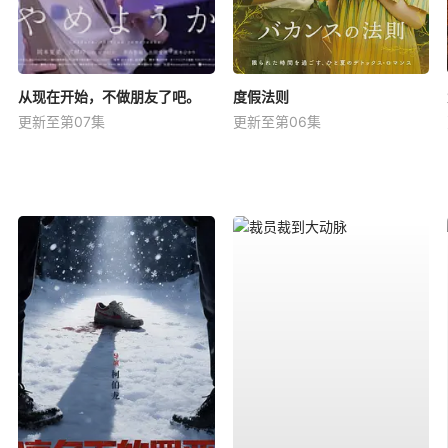
从现在开始，不做朋友了吧。
度假法则
更新至第07集
更新至第06集