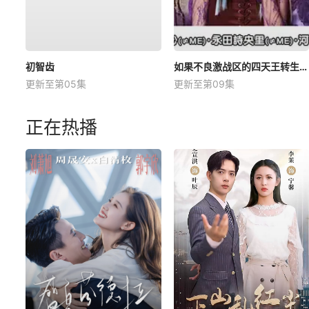
初智齿
如果不良激战区的四天王转生成了偶像团体？
更新至第05集
更新至第09集
正在热播