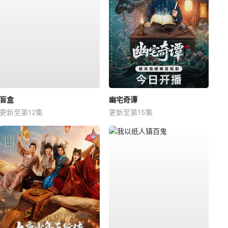
盲盒
幽宅奇谭
更新至第12集
更新至第15集