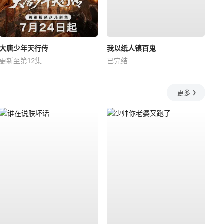
大唐少年天行传
我以纸人镇百鬼
更新至第12集
已完结
更多