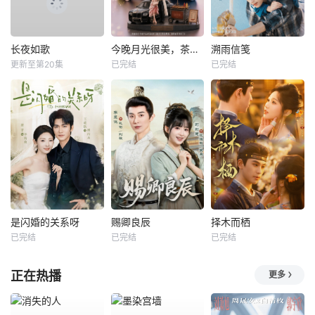
长夜如歌
今晚月光很美，茶香四溢
溯雨信笺
更新至第20集
已完结
已完结
是闪婚的关系呀
赐卿良辰
择木而栖
已完结
已完结
已完结
正在热播
更多