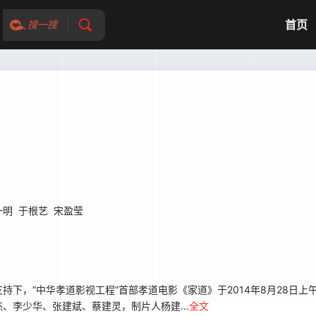
首页
搜一搜
一明
于根艺
宋盈莹
，“中华孝道影视工程”首部孝道电影《家道》于2014年8月28日上
李少华、张建斌、蔡建灵，制片人杨建...
全文