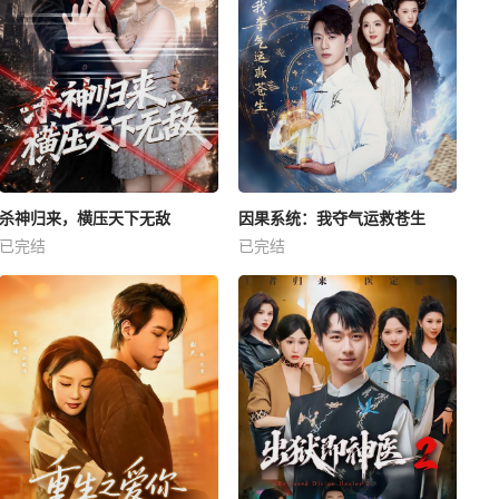
杀神归来，横压天下无敌
因果系统：我夺气运救苍生
已完结
已完结