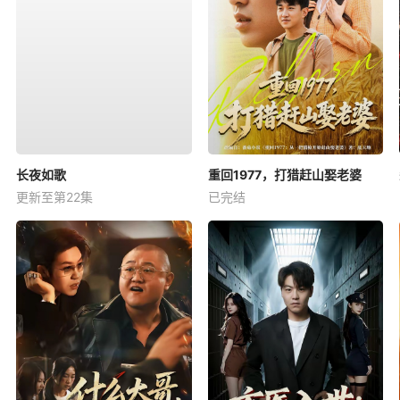
长夜如歌
重回1977，打猎赶山娶老婆
更新至第22集
已完结