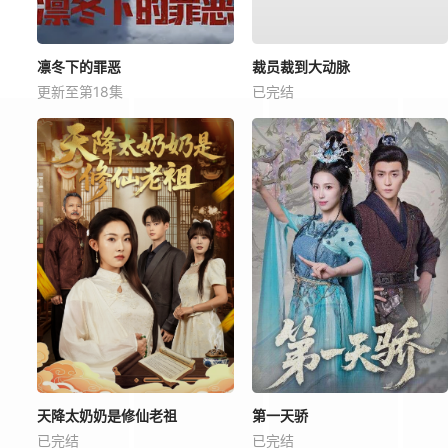
凛冬下的罪恶
裁员裁到大动脉
更新至第18集
已完结
天降太奶奶是修仙老祖
第一天骄
已完结
已完结