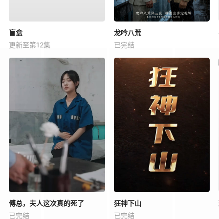
盲盒
龙吟八荒
更新至第12集
已完结
傅总，夫人这次真的死了
狂神下山
已完结
已完结