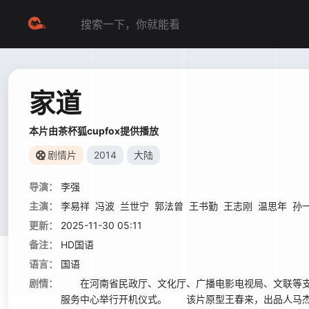
家道
本片由茶杯狐cupfox提供播放
剧情片
2014
大陆
导演：
李强
主演：
李易祥
冯波
兰世宁
郭法曾
王书勤
王志刚
温思年
孙
更新：
2025-11-30 05:11
备注：
HD国语
语言：
国语
剧情：
在河南省民政厅、文化厅、广播电影电视局、文联等支持下
服务中心举行开机仪式。 该片原型王春来，出品人马杰、