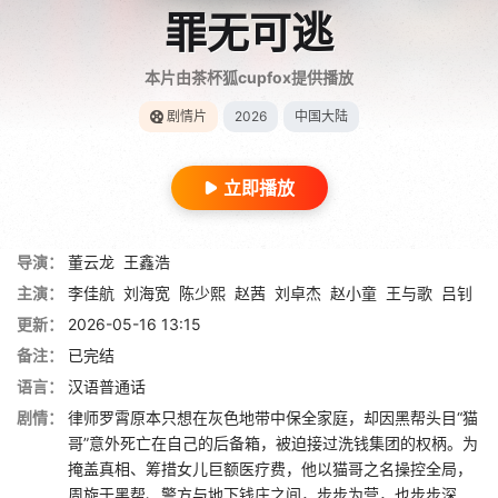
罪无可逃
本片由茶杯狐cupfox提供播放
剧情片
2026
中国大陆
立即播放
导演：
董云龙
王鑫浩
主演：
李佳航
刘海宽
陈少熙
赵茜
刘卓杰
赵小童
王与歌
吕钊
更新：
2026-05-16 13:15
备注：
已完结
语言：
汉语普通话
剧情：
律师罗霄原本只想在灰色地带中保全家庭，却因黑帮头目“猫
哥”意外死亡在自己的后备箱，被迫接过洗钱集团的权柄。为
掩盖真相、筹措女儿巨额医疗费，他以猫哥之名操控全局，
周旋于黑帮、警方与地下钱庄之间，步步为营，也步步深