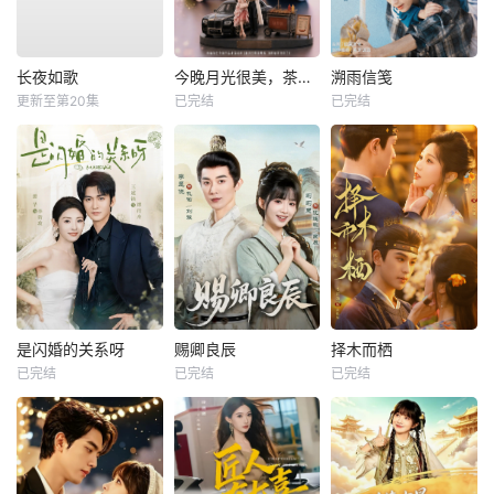
长夜如歌
今晚月光很美，茶香四溢
溯雨信笺
更新至第20集
已完结
已完结
是闪婚的关系呀
赐卿良辰
择木而栖
已完结
已完结
已完结