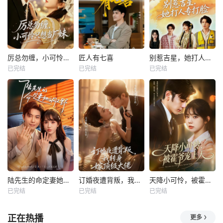
厉总勿缠，小可怜只想当厂妹
匠人有七喜
别惹吉星，她打人专打脸
已完结
已完结
已完结
陆先生的命定妻她飒又野
订婚夜遭背叛，我转身嫁顶级大佬
天降小可怜，被霍爷宠上天
已完结
已完结
已完结
正在热播
更多