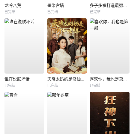
龙吟八荒
墨染宫墙
多子多福打造最强修仙家族
已完结
已完结
已完结
谁在说朕坏话
天降太奶奶是修仙老祖
喜欢你，我也是第一部
已完结
已完结
已完结