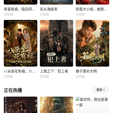
寿宴掀桌，隐忍四年我封神
风从海底来
别惹大小姐，她靠山是哮天犬
已完结
已完结
已完结
八朵金花有福，六零猎户爹进山挖宝藏
上城之下：犯上者
箱子里的大明
已完结
已完结
已完结
正在热播
更多