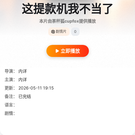
这提款机我不当了
本片由茶杯狐cupfox提供播放
剧情片
0
立即播放
导演：
内详
主演：
内详
更新：
2026-05-11 19:15
备注：
已完结
语言：
剧情：