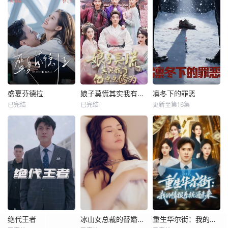
盛夏芬德拉
娘子莫慌其实我有亿点点修为
凛冬下的罪恶
已完结
已完结
更新至第16集
绝代王者
冰山女总裁的替婚兵王
重生华尔街：我的情报系统通未来