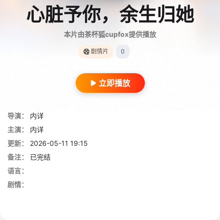
心脏予你，余生归她
本片由茶杯狐cupfox提供播放
剧情片
0
立即播放
导演：
内详
主演：
内详
更新：
2026-05-11 19:15
备注：
已完结
语言：
剧情：