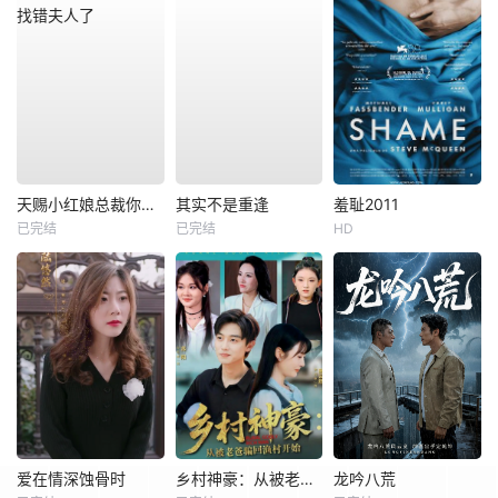
天赐小红娘总裁你找错夫人了
其实不是重逢
羞耻2011
已完结
已完结
HD
爱在情深蚀骨时
乡村神豪：从被老爸骗回渔村开始
龙吟八荒