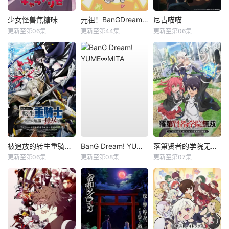
少女怪兽焦糖味
元祖！BanGDream酱
尼古喵喵
更新至第06集
更新至第44集
更新至第06集
被追放的转生重骑士用游戏知识开无双
BanG Dream! YUME∞MITA
落第贤者的学院无双第二回转生，S等级作弊魔术师冒险记
更新至第06集
更新至第08集
更新至第07集