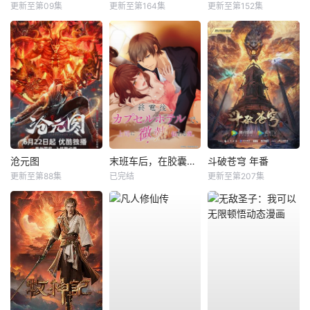
更新至第09集
更新至第164集
更新至第152集
沧元图
末班车后，在胶囊旅馆向上司传递微热的夜晚
斗破苍穹 年番
更新至第88集
已完结
更新至第207集