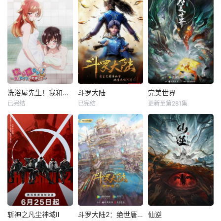
洗浴屋先生！我和那家伙在女浴池！？
斗罗大陆
完美世界
已完结
已完结
更新至第281集
斩神之凡尘神域Ⅱ
斗罗大陆2：绝世唐门
仙逆