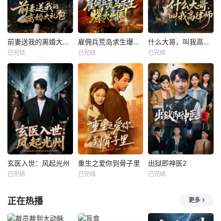
前妻送我的离婚大礼包
雇佣兵荒岛求生爆火出圈第二季
什么大哥，叫我高律师
已完结
已完结
已完结
玄医入世：风起光州
重生之爱你到骨子里
出狱即神医2
已完结
已完结
已完结
正在热播
更多