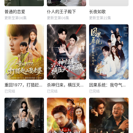
普通的恋爱
仆人的王子殿下
长夜如歌
更新至第06集
更新至第06集
更新至第22集
重回1977，打猎赶山娶老婆
杀神归来，横压天下无敌
因果系统：我夺气运救苍生
已完结
已完结
已完结