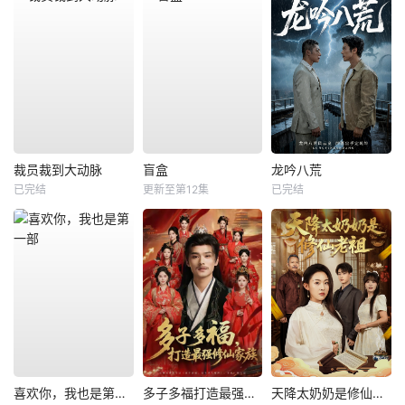
裁员裁到大动脉
盲盒
龙吟八荒
已完结
更新至第12集
已完结
喜欢你，我也是第一部
多子多福打造最强修仙家族
天降太奶奶是修仙老祖