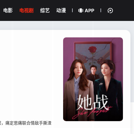
电影
电视剧
综艺
动漫
APP
密，痛定思痛联合情敌手撕渣