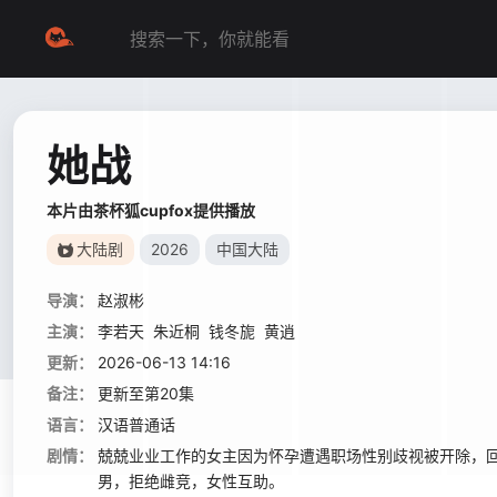
她战
本片由茶杯狐cupfox提供播放
大陆剧
2026
中国大陆
导演：
赵淑彬
主演：
李若天
朱近桐
钱冬旎
黄逍
更新：
2026-06-13 14:16
备注：
更新至第20集
语言：
汉语普通话
剧情：
兢兢业业工作的女主因为怀孕遭遇职场性别歧视被开除，
男，拒绝雌竞，女性互助。