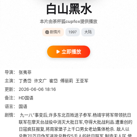
白山黑水
本片由茶杯狐cupfox提供播放
剧情片
1997
大陆
立即播放
导演：
张夷非
主演：
丁勇岱
许文广
崔岱
傅丽莉
王亚军
更新：
2026-06-06 18:16
备注：
HD国语
语言：
国语
剧情：
九一八"事变后,许多东北百姓送子参军.杨靖宇将军带领抗日
联军在摩天台战役中消灭大批日军,夺得大批战利品.遭重创的
日寇疯狂报复,将周家堡子上千口男女老幼集体枪杀. 敌人以
总数70万日伪军进攻总数仅5千人的抗日联军,制造无人区,使