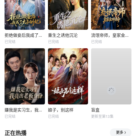
拒绝做妾后我成了太子侧妃
重生之诱他沉沦
流氓帝师，皇家金牌县令
已完结
已完结
已完结
嫌我是实习生，我亮出老板身份
娘子，别这样
盲盒
已完结
已完结
更新至第13集
正在热播
更多