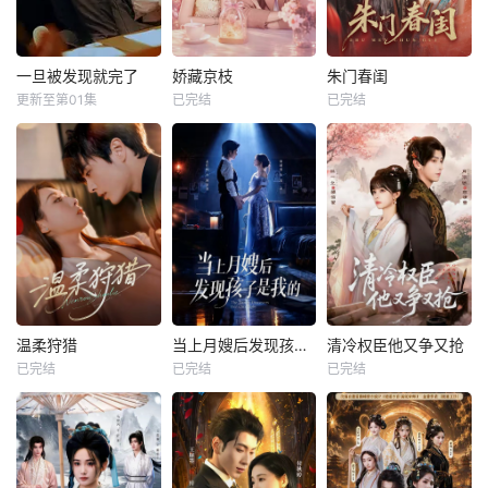
一旦被发现就完了
娇藏京枝
朱门春闺
更新至第01集
已完结
已完结
温柔狩猎
当上月嫂后发现孩子是我的
清冷权臣他又争又抢
已完结
已完结
已完结