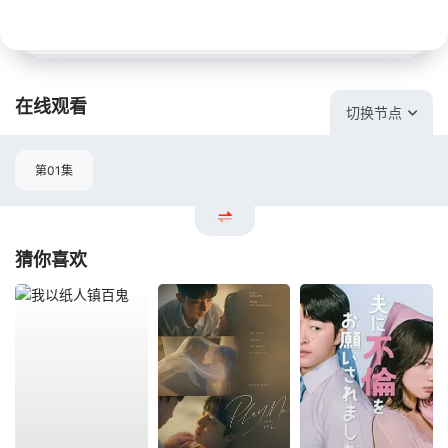
在线观看
切换节点
第01集
猜你喜欢