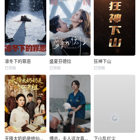
凛冬下的罪恶
盛夏芬德拉
狂神下山
已完结
已完结
已完结
天降太奶奶是修仙老祖
傅总，夫人这次真的死了
下山乱红尘