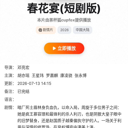
春花宴(短剧版)
本片由茶杯狐cupfox提供播放
剧情片
2026
中国大陆
立即播放
导演：
邓亮宏
主演：
胡亦瑶
王星玮
罗嘉麒
康凌骁
张永博
更新：
2026-07-13 14:15
备注：
已完结
语言：
剧情：
暗厂死士眉林身负血仇，以命入局，周旋于多位男子之间：
她是疯王慕容璟和最锋利的杀人利刃，也是阴狠大皇子眼中
的旧梦替身，还是赵国质子越秦偏执守护的人。一场关于利
用与深情的修罗场，在皇权博弈中凄美上演。