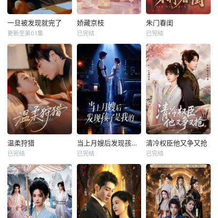
一旦被发现就完了
娇藏京枝
朱门春闺
更新至第01集
已完结
已完结
温柔狩猎
当上月嫂后发现孩子是我的
清冷权臣他又争又抢
已完结
已完结
已完结