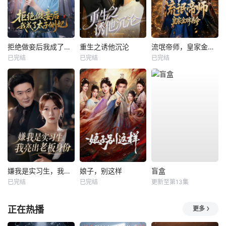
拒绝做妾后我成了太子侧妃
重生之诱他沉沦
流氓帝师，皇家金牌县令
已完结
已完结
已完结
嫌我是实习生，我亮出老板身份
娘子，别这样
盲盒
已完结
已完结
更新至第13集
正在热播
更多