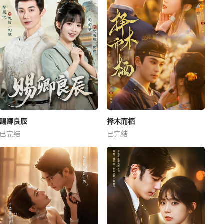
赐卿良辰
择木而栖
已完结
已完结