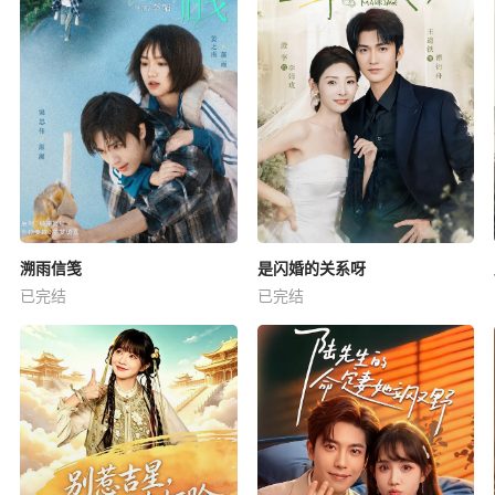
溯雨信笺
是闪婚的关系呀
已完结
已完结