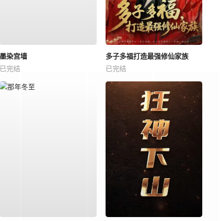
墨染宫墙
多子多福打造最强修仙家族
已完结
已完结