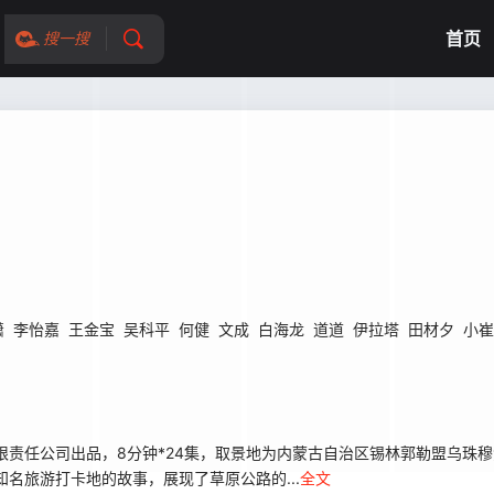
首页
搜一搜
潇
李怡嘉
王金宝
吴科平
何健
文成
白海龙
道道
伊拉塔
田材夕
小崔
限责任公司出品，8分钟*24集，取景地为内蒙古自治区锡林郭勒盟乌珠穆
名旅游打卡地的故事，展现了草原公路的...
全文