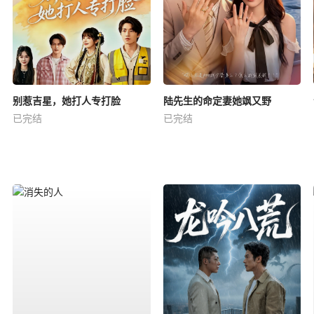
别惹吉星，她打人专打脸
陆先生的命定妻她飒又野
已完结
已完结