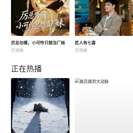
厉总勿缠，小可怜只想当厂妹
匠人有七喜
已完结
已完结
正在热播