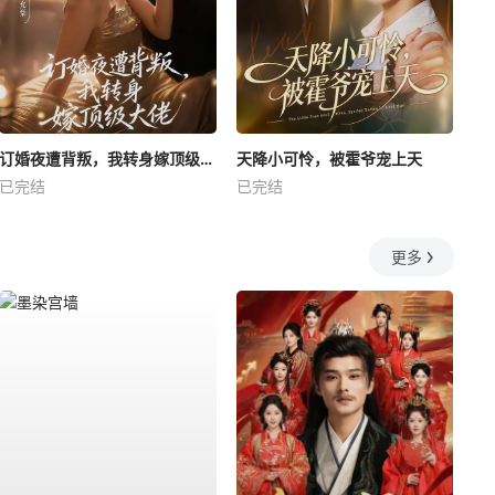
订婚夜遭背叛，我转身嫁顶级大佬
天降小可怜，被霍爷宠上天
已完结
已完结
更多