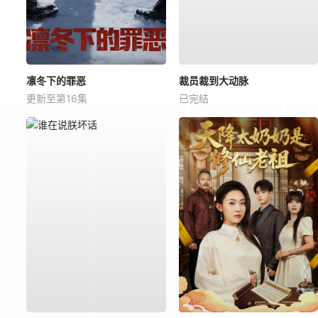
凛冬下的罪恶
裁员裁到大动脉
更新至第16集
已完结