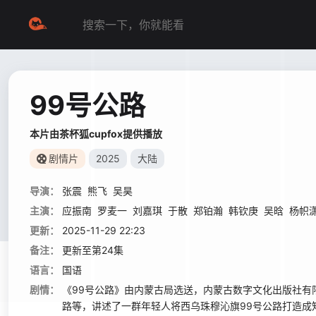
99号公路
本片由茶杯狐cupfox提供播放
剧情片
2025
大陆
导演：
张震
熊飞
吴昊
主演：
应振南
罗麦一
刘嘉琪
于散
郑铂瀚
韩钦庚
吴晗
杨帜
更新：
2025-11-29 22:23
备注：
更新至第24集
语言：
国语
剧情：
《99号公路》由内蒙古局选送，内蒙古数字文化出版社有
路等，讲述了一群年轻人将西乌珠穆沁旗99号公路打造成知