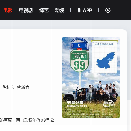
电影
电视剧
综艺
动漫
APP
陈柯序
熊新竹
沁草原、西乌珠穆沁旗99号公