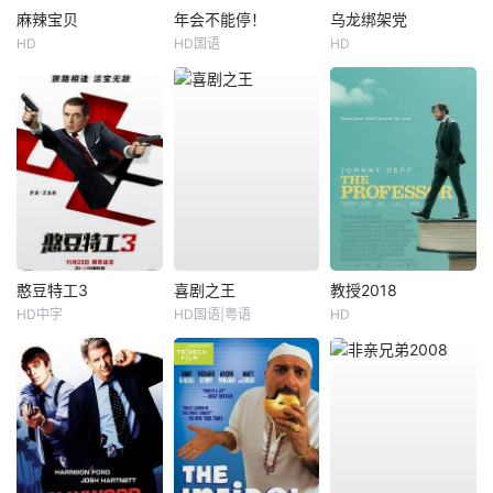
麻辣宝贝
年会不能停！
乌龙绑架党
HD
HD国语
HD
憨豆特工3
喜剧之王
教授2018
HD中字
HD国语|粤语
HD