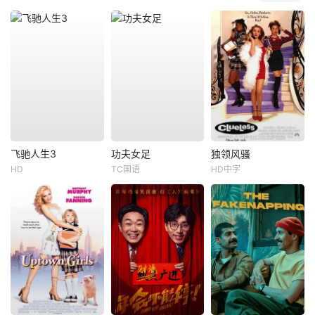
飞驰人生3
功夫女足
独领风骚
HD
TC国语
HD中字