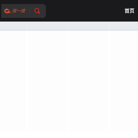
首页
搜一搜