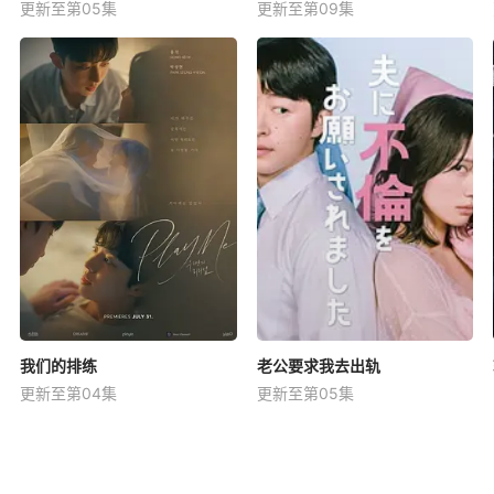
更新至第05集
更新至第09集
我们的排练
老公要求我去出轨
更新至第04集
更新至第05集