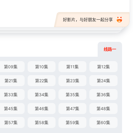
好影片，与好朋友一起分享
线路一
第09集
第10集
第11集
第12集
第21集
第22集
第23集
第24集
第33集
第34集
第35集
第36集
第45集
第46集
第47集
第48集
第57集
第58集
第59集
第60集