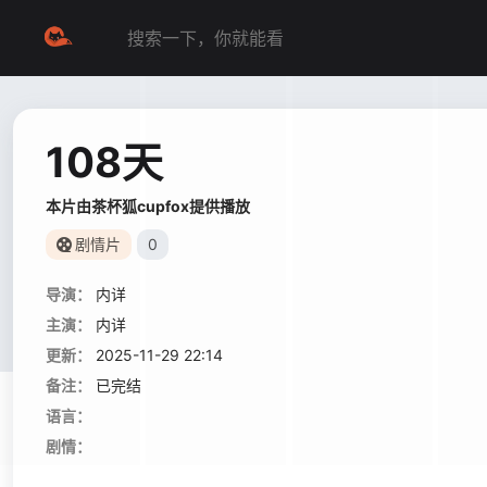
108天
本片由茶杯狐cupfox提供播放
剧情片
0
导演：
内详
主演：
内详
更新：
2025-11-29 22:14
备注：
已完结
语言：
剧情：