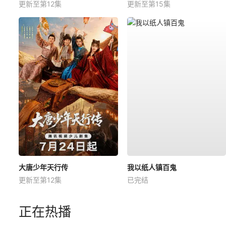
更新至第12集
更新至第15集
大唐少年天行传
我以纸人镇百鬼
更新至第12集
已完结
正在热播