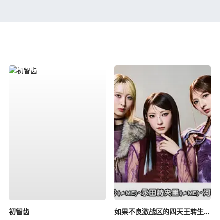
初智齿
如果不良激战区的四天王转生成了偶像团体？