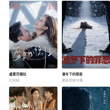
盛夏芬德拉
凛冬下的罪恶
已完结
更新至第16集