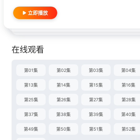
立即播放
在线观看
第01集
第02集
第03集
第04集
第13集
第14集
第15集
第16集
第25集
第26集
第27集
第28集
第37集
第38集
第39集
第40集
第49集
第50集
第51集
第52集