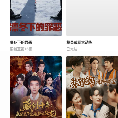
凛冬下的罪恶
裁员裁到大动脉
更新至第16集
已完结