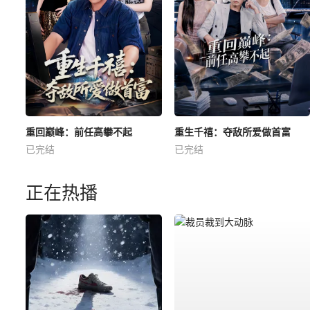
重回巅峰：前任高攀不起
重生千禧：夺敌所爱做首富
已完结
已完结
正在热播