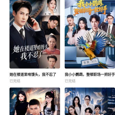
她在楼道里啃馒头，我不忍了
我小小鹦鹉，整顿职场一把好手
已完结
已完结