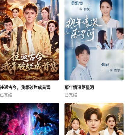
往返古今，我靠破烂成首富
那年情深落星河
已完结
已完结