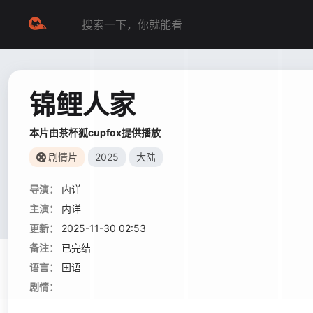
锦鲤人家
本片由茶杯狐cupfox提供播放
剧情片
2025
大陆
导演：
内详
主演：
内详
更新：
2025-11-30 02:53
备注：
已完结
语言：
国语
剧情：