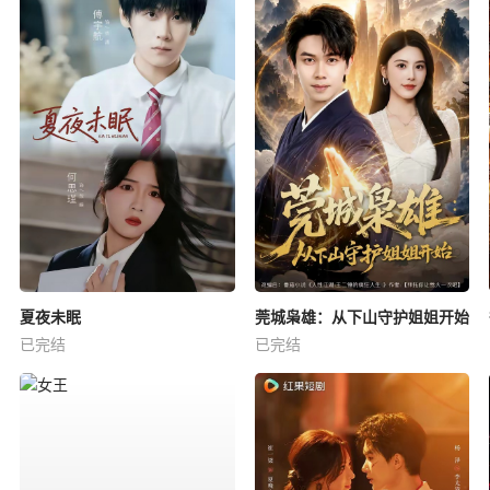
夏夜未眠
莞城枭雄：从下山守护姐姐开始
已完结
已完结