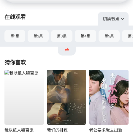
在线观看
切换节点
第1集
第2集
第3集
第4集
第5集
第
猜你喜欢
我以纸人镇百鬼
我们的排练
老公要求我去出轨