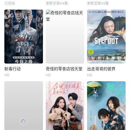
已完结
更新至第04集
更新至第05集
斩毒行动
奇怪的零食店钱天堂
出走哥哥的彼界
HD
HD
HD