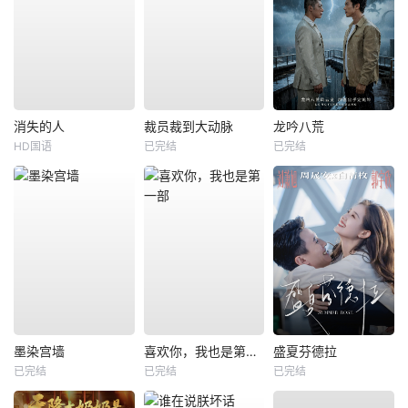
消失的人
裁员裁到大动脉
龙吟八荒
HD国语
已完结
已完结
墨染宫墙
喜欢你，我也是第一部
盛夏芬德拉
已完结
已完结
已完结