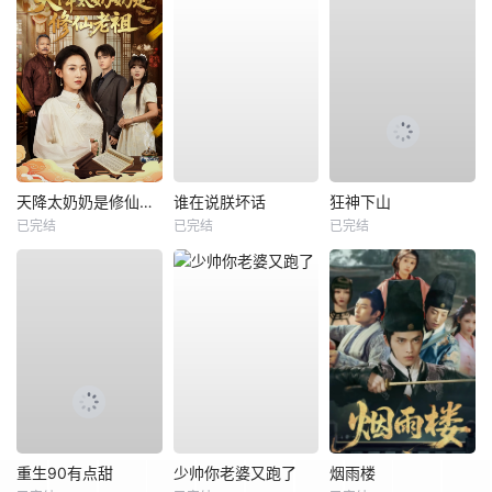
天降太奶奶是修仙老祖
谁在说朕坏话
狂神下山
已完结
已完结
已完结
重生90有点甜
少帅你老婆又跑了
烟雨楼