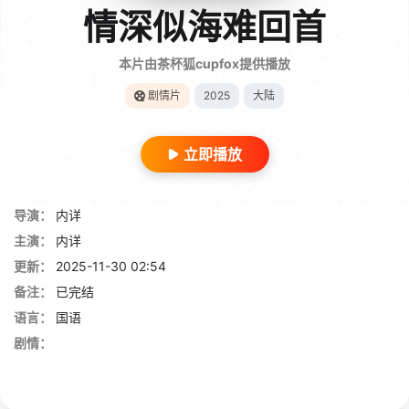
情深似海难回首
本片由茶杯狐cupfox提供播放
剧情片
2025
大陆
立即播放
导演：
内详
主演：
内详
更新：
2025-11-30 02:54
备注：
已完结
语言：
国语
剧情：