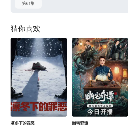
第61集
猜你喜欢
凛冬下的罪恶
幽宅奇谭