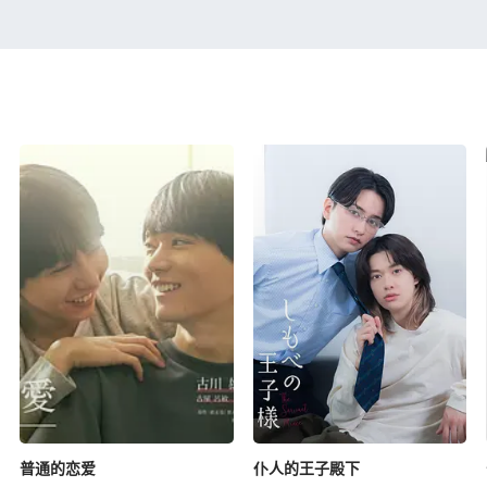
普通的恋爱
仆人的王子殿下