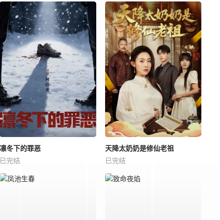
凛冬下的罪恶
天降太奶奶是修仙老祖
已完结
已完结