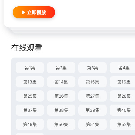
立即播放
在线观看
第1集
第2集
第3集
第4集
第13集
第14集
第15集
第16集
第25集
第26集
第27集
第28集
第37集
第38集
第39集
第40集
第49集
第50集
第51集
第52集