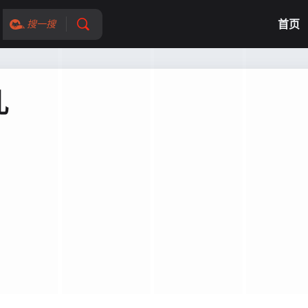
首页
搜一搜
孔