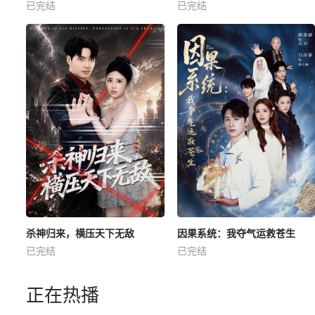
已完结
已完结
杀神归来，横压天下无敌
因果系统：我夺气运救苍生
已完结
已完结
正在热播