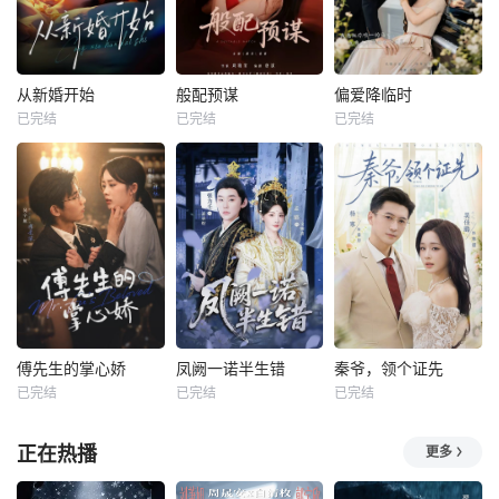
从新婚开始
般配预谋
偏爱降临时
已完结
已完结
已完结
傅先生的掌心娇
凤阙一诺半生错
秦爷，领个证先
已完结
已完结
已完结
正在热播
更多