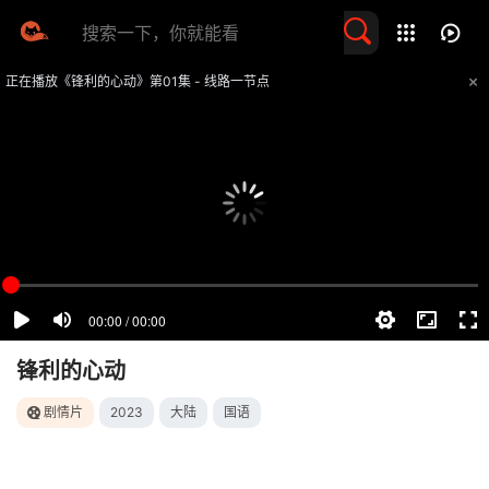
留言求片
正在播放《锋利的心动》第01集 - 线路一节点
提醒
不要轻易相信视频中的任何广告，谨防上当受骗
技巧
如遇视频无法播放或加载速度慢，可尝试切换播放线路
锋利的心动
剧情片
2023
大陆
国语