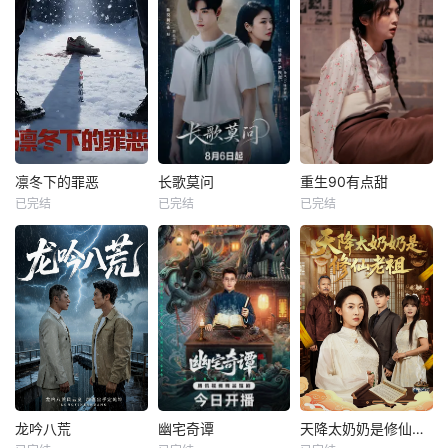
凛冬下的罪恶
长歌莫问
重生90有点甜
已完结
已完结
已完结
龙吟八荒
幽宅奇谭
天降太奶奶是修仙老祖