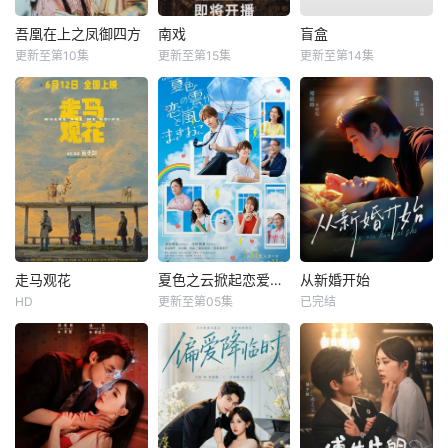
吾凰在上之凤御四方
南戏
盲盒
更新至第10集
更新至第15集
更新至第14集
走马观花
夏色之云掀起恋爱与风暴
从新婚开始
HD
更新至第05集
已完结