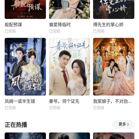
般配预谋
偏爱降临时
傅先生的掌心娇
已完结
已完结
已完结
凤阙一诺半生错
秦爷，领个证先
我家娘子，不对劲第四季
已完结
已完结
已完结
正在热播
更多