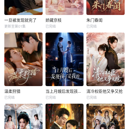
一旦被发现就完了
娇藏京枝
朱门春闺
更新至第01集
已完结
已完结
温柔狩猎
当上月嫂后发现孩子是我的
清冷权臣他又争又抢
已完结
已完结
已完结