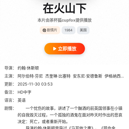
在火山下
本片由茶杯狐cupfox提供播放
剧情片
1984
美国
立即播放
导演：
约翰·休斯顿
主演：
阿尔伯特·芬尼
杰奎琳·比塞特
安东尼·安德鲁斯
伊格纳西奥·洛佩斯·塔尔索
更新：
2025-11-30 03:53
备注：
HD中字
语言：
英语
剧情：
一个忧伤的故事，讲述了一个酗酒的前英国领事在小镇
的自我毁灭过程，一个孤独的酒鬼在面对昨天时作出的悲哀
决定：死亡，或者重新开始。
导演约翰·休斯顿曾导过《马耳他之鹰》、《碧血金