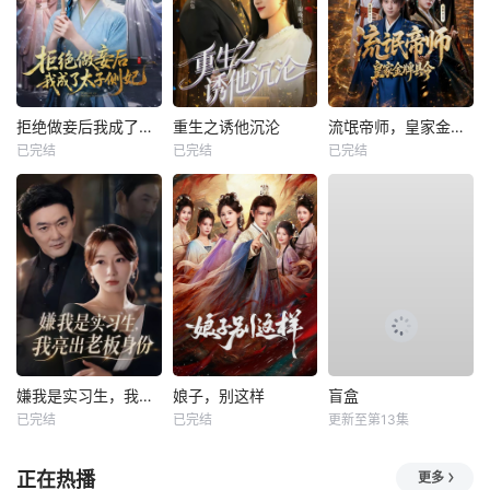
拒绝做妾后我成了太子侧妃
重生之诱他沉沦
流氓帝师，皇家金牌县令
已完结
已完结
已完结
嫌我是实习生，我亮出老板身份
娘子，别这样
盲盒
已完结
已完结
更新至第13集
正在热播
更多