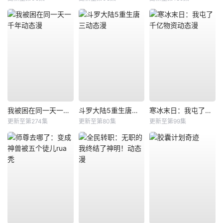
我被困在同一天一千年动态漫
斗罗大陆5重生唐三动态漫
寒冰末日：我屯了千亿物资动态漫
更新至第274集
更新至第80集
更新至第99集