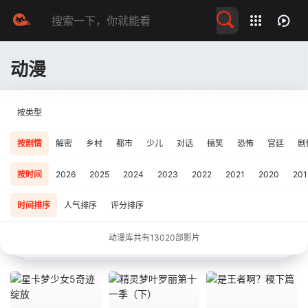
留言求片
动漫
按类型
按剧情
解密
乡村
都市
少儿
对话
搞笑
恐怖
宫廷
剧
按时间
2026
2025
2024
2023
2022
2021
2020
201
时间排序
人气排序
评分排序
动漫库共有
13020
部影片