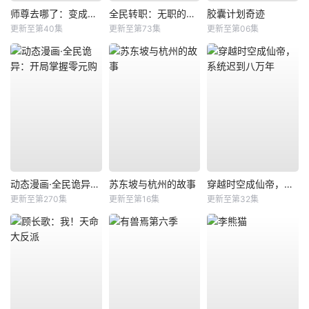
师尊去哪了：变成神兽被五个徒儿rua秃
全民转职：无职的我终结了神明！动态漫
胶囊计划奇迹
更新至第40集
更新至第73集
更新至第06集
动态漫画·全民诡异：开局掌握零元购
苏东坡与杭州的故事
穿越时空成仙帝，系统迟到八万年
更新至第270集
更新至第16集
更新至第32集