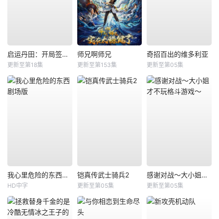
启运丹田：开局签到至尊丹田
师兄啊师兄
奇招百出的维多利亚
更新至第18集
更新至第153集
更新至第05集
我心里危险的东西剧场版
铠真传武士骑兵2
感谢对战～大小姐才不玩格斗游戏～
HD中字
更新至第05集
更新至第05集