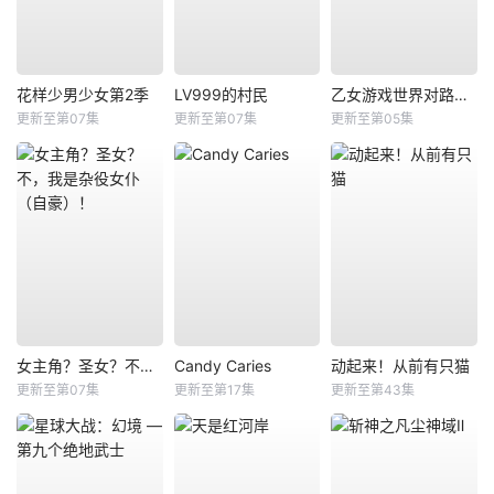
花样少男少女第2季
LV999的村民
乙女游戏世界对路人角色很不友好第二季
更新至第07集
更新至第07集
更新至第05集
女主角？圣女？不，我是杂役女仆（自豪）！
Candy Caries
动起来！从前有只猫
更新至第07集
更新至第17集
更新至第43集