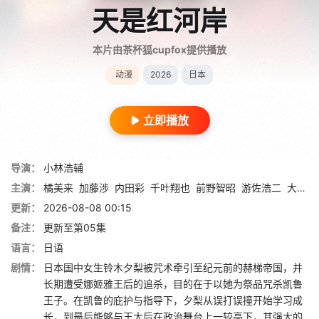
天是红河岸
本片由茶杯狐cupfox提供播放
动漫
2026
日本
立即播放
导演：
小林浩辅
主演：
橘美来
加藤涉
内田彩
千叶翔也
前野智昭
游佐浩二
大野智敬
更新：
2026-08-08 00:15
备注：
更新至第05集
语言：
日语
剧情：
日本国中女生铃木夕梨被咒术牵引至纪元前的赫梯帝国，并
长期遭受娜姬雅王后的追杀，目的在于以她为祭品咒杀凯鲁
王子。在凯鲁的庇护与指导下，夕梨从误打误撞开始学习成
长，到最后能够与王太后在政治舞台上一较高下，其强大的