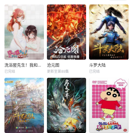
洗浴屋先生！我和那家伙在女浴池！？
沧元图
斗罗大陆
已完结
更新至第89集
已完结