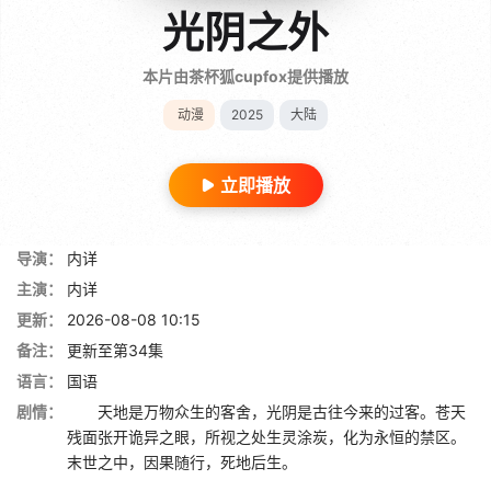
光阴之外
本片由茶杯狐cupfox提供播放
动漫
2025
大陆
立即播放
导演：
内详
主演：
内详
更新：
2026-08-08 10:15
备注：
更新至第34集
语言：
国语
剧情：
天地是万物众生的客舍，光阴是古往今来的过客。苍天
残面张开诡异之眼，所视之处生灵涂炭，化为永恒的禁区。
末世之中，因果随行，死地后生。