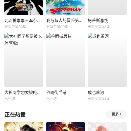
北斗神拳拳王军杂兵们的挽歌
我与超人的冒险第三季
柯蒂斯总统
更新至第06集
更新至第09集
更新至第03集
大神同学想要被吃掉BD版
谷雨街后巷
成也萧河
已完结
已完结
更新至第04集
正在热播
更多