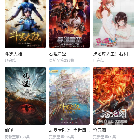
斗罗大陆
吞噬星空
洗浴屋先生！我和那家伙在女浴池！？
已完结
更新至第236集
已完结
仙逆
斗罗大陆2：绝世唐门
沧元图
更新至第153集
更新至第165集
更新至第89集