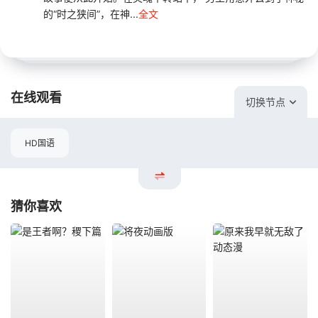
的“时之狭间”，在神...
全文
在线观看
切换节点
HD国语
猜你喜欢