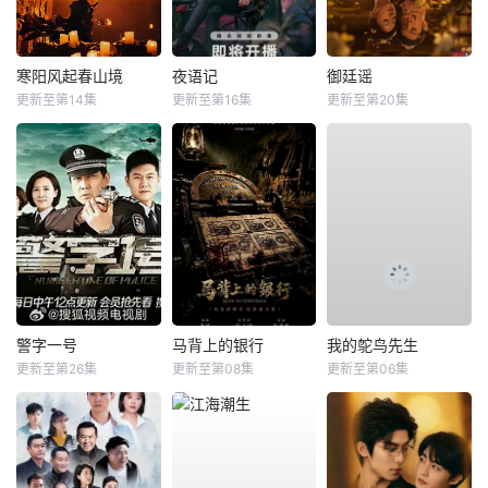
寒阳风起春山境
夜语记
御廷谣
更新至第14集
更新至第16集
更新至第20集
警字一号
马背上的银行
我的鸵鸟先生
更新至第26集
更新至第08集
更新至第06集