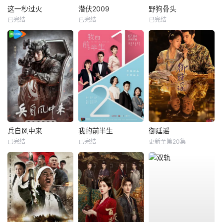
这一秒过火
潜伏2009
野狗骨头
已完结
已完结
已完结
兵自风中来
我的前半生
御廷谣
已完结
已完结
更新至第20集