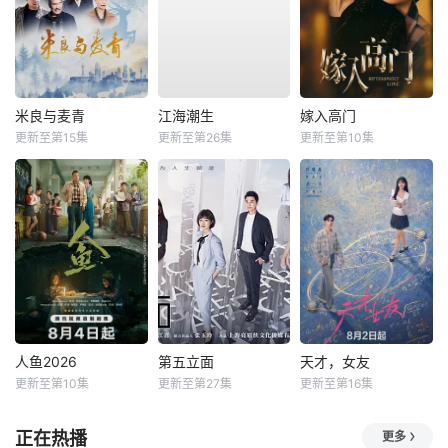
米良与麦青
江海潮生
嫁入高门
更新至第15集
更新至第26集
更新至第10集
人鱼2026
第五立面
天才，女友
更新至第10集
更新至第27集
更新至第16集
正在热播
更多