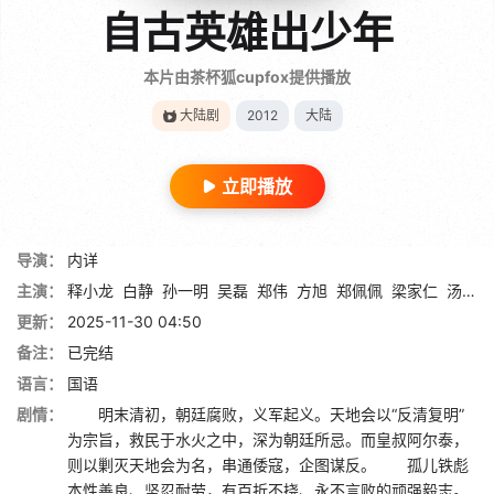
自古英雄出少年
本片由茶杯狐cupfox提供播放
大陆剧
2012
大陆
立即播放
导演：
内详
主演：
释小龙
白静
孙一明
吴磊
郑伟
方旭
郑佩佩
梁家仁
汤镇宗
更新：
2025-11-30 04:50
备注：
已完结
语言：
国语
剧情：
明末清初，朝廷腐败，义军起义。天地会以“反清复明”
为宗旨，救民于水火之中，深为朝廷所忌。而皇叔阿尔泰，
则以剿灭天地会为名，串通倭寇，企图谋反。 孤儿铁彪
本性善良、坚忍耐劳，有百折不挠、永不言败的顽强毅志。