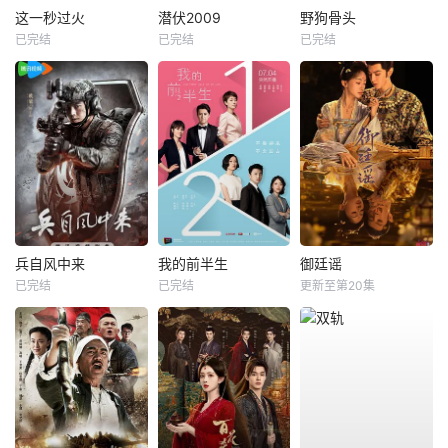
这一秒过火
潜伏2009
野狗骨头
已完结
已完结
已完结
兵自风中来
我的前半生
御廷谣
已完结
已完结
更新至第20集