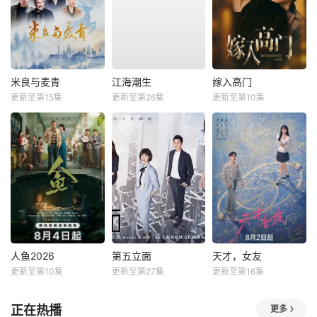
米良与麦青
江海潮生
嫁入高门
更新至第15集
更新至第26集
更新至第10集
人鱼2026
第五立面
天才，女友
更新至第10集
更新至第27集
更新至第16集
正在热播
更多