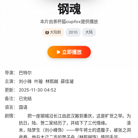
钢魂
本片由茶杯狐cupfox提供播放
大陆剧
2010
大陆
立即播放
导演：
巴特尔
主演：
刘小锋
叶璇
林熙越
薛佳凝
更新：
2025-11-30 04:52
备注：
已完结
语言：
国语
剧情：
把一座钢城沿长江由武汉搬到重庆，这是旷世之举。为
抗日，陆、贺二家经历了，并结下了三代情缘。 清
末，陆梦生（刘小峰饰）——甲午将士的遗腹子，被张之洞
收养。他与大己二岁的贺子舟（林熙越饰）情同手足。