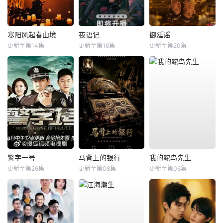
寒阳风起春山境
夜语记
御廷谣
更新至第14集
更新至第16集
更新至第20集
警字一号
马背上的银行
我的鸵鸟先生
更新至第26集
更新至第08集
更新至第06集