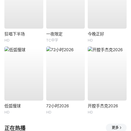
狂唱下半场
一夜限定
今晚正好
HD
TC中字
HD
低弧慢球
72小时2026
开膛手杰克2026
HD
HD
HD
正在热播
更多