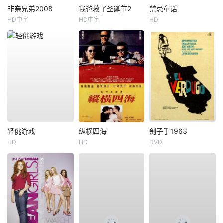
非亲兄弟2008
我爸救了圣诞节2
禁忌童话
HD中字
HD中字
HD
轻佻游戏
纵横四海
刽子手1963
HD
HD
DVD