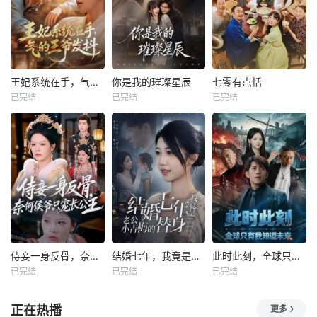
王妃系统在手，气的王爷发抖
你是我的璀璨星辰
七零有点恬
已完结
已完结
已完结
侍妾一身反骨，奈何侯爷只宠长公主
结婚七年，我竟是老公小青梅的替身
此时此刻，全球只有我知道未来
已完结
已完结
已完结
正在热播
更多