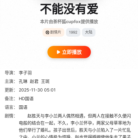
不能没有爱
本片由茶杯狐cupfox提供播放
剧情片
1992
大陆
立即播放
导演：
李子羽
主演：
孔琳
赵君
王斑
更新：
2025-11-30 05:01
备注：
HD国语
语言：
国语
剧情：
赵胜天与李小兰两人偶然相遇，但两人在接触不久便闪
电般的结合在一起，不久，李小兰怀孕，两家父母草率地为
他们举行了婚礼。孩子出世后，胜天与小兰陷入了一片忙乱
之中，小兰的心情极为烦躁，赵也觉得婚姻使他失去了男子