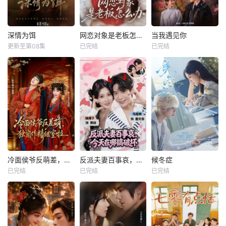
深情为饵
网恋对象是老板怎么办
当我遇见你
更新至第08集
已完结
已完结
冷面侯爷反萌差，独宠作精继室啦
反派夫妻百事哀，今天在哪搞破坏
候冬症
已完结
已完结
已完结