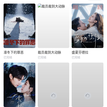
凛冬下的罪恶
裁员裁到大动脉
盛夏芬德拉
已完结
已完结
已完结