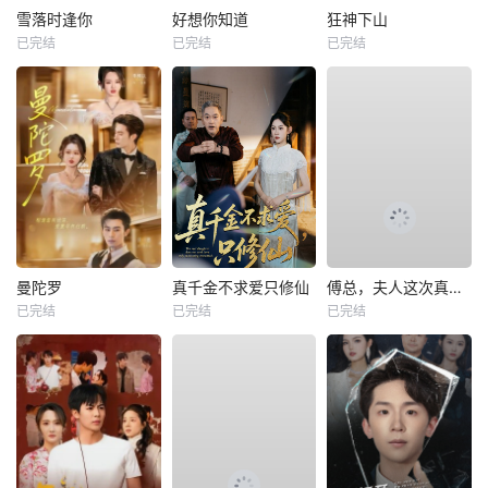
雪落时逢你
好想你知道
狂神下山
已完结
已完结
已完结
曼陀罗
真千金不求爱只修仙
傅总，夫人这次真的死了
已完结
已完结
已完结