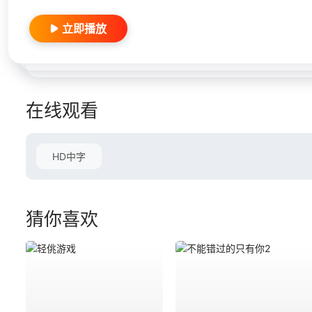
立即播放
在线观看
HD中字
猜你喜欢