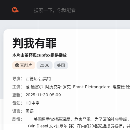
判我有罪
本片由茶杯狐cupfox提供播放
喜剧片
2006
美国
导演：
西德尼·吕美特
主演：
范·迪塞尔
阿历克斯·罗克
Frank Pietrangolare
理查德·
更新：
2025-11-30 05:09
备注：
HD中字
语言：
英语
剧情：
美国黑手党根基深厚，危害严重。为了清除社会弊端，警
（Vin Diesel 文•迪塞尔 饰）在内的20名家族成员被捕