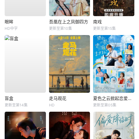
眼眸
吾凰在上之凤御四方
南戏
HD中字
更新至第10集
更新至第15集
盲盒
走马观花
夏色之云掀起恋爱与风暴
更新至第14集
HD
更新至第05集