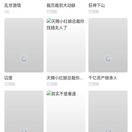
乱世激情
裁员裁到大动脉
狂神下山
HD
已完结
已完结
囚爱
天赐小红娘总裁你找错夫人了
千亿资产继承人
已完结
已完结
已完结