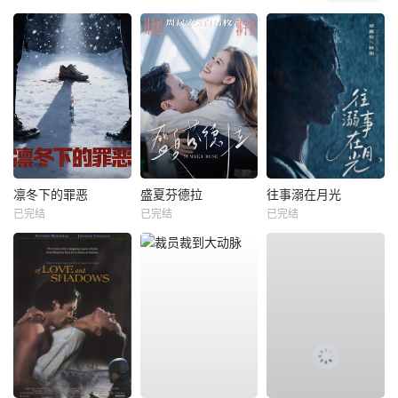
凛冬下的罪恶
盛夏芬德拉
往事溺在月光
已完结
已完结
已完结