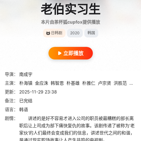
老伯实习生
本片由茶杯狐cupfox提供播放
日韩剧
2020
韩国
立即播放
导演：
南成宇
主演：
朴海镇
金应洙
韩智恩
朴基雄
朴雅仁
卢宗贤
洪胜范
金善
更新：
2025-11-29 23:38
备注：
已完结
语言：
韩语
剧情：
讲述的是好不容易才进入公司的职员被最糟糕的部长离
职后让上司成为部下痛快复仇的故事。该剧传递了被称为'老
家伙'的人们最终会变成我们的信息，讲述世代之间的和谐，
是通过现实职场故事让人产生共鸣的电视剧。