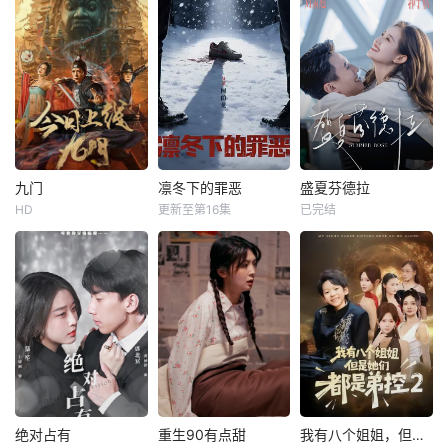
九门
凛冬下的罪恶
盛夏芬德拉
HD
更新至第16集
已完结
绝对占有
重生90有点甜
我有八个姐姐，但是他们都是弟控2