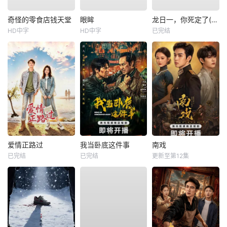
奇怪的零食店钱天堂
眼眸
龙日一，你死定了(短剧)
HD中字
HD中字
已完结
爱情正路过
我当卧底这件事
南戏
已完结
已完结
更新至第12集