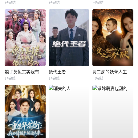
已完结
已完结
已完结
娘子莫慌其实我有亿点点修为
绝代王者
贾二虎的妖孽人生之皓男出狱
已完结
已完结
已完结