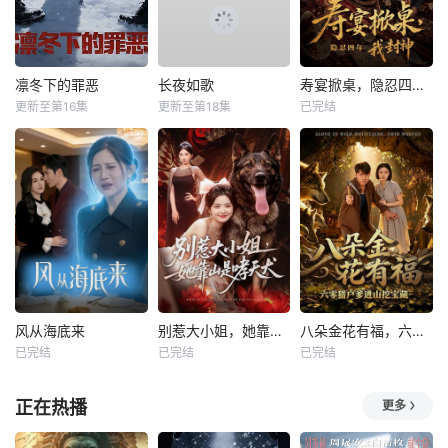
凛冬下的罪恶
长夜如歌
寿宴掀桌，隐忍四年我封神
更新至第16集
更新至第18集
已完结
风从海底来
别惹大小姐，她靠山是哮天犬
八朵金花有福，六零猎户爹进山挖宝藏
已完结
已完结
已完结
正在热播
更多