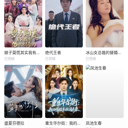
娘子莫慌其实我有亿点点修为
绝代王者
冰山女总裁的替婚兵王
已完结
已完结
已完结
盛夏芬德拉
重生华尔街：我的情报系统通未来
凤池生春