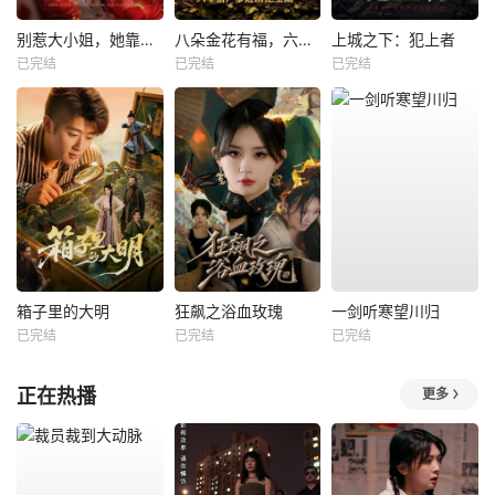
别惹大小姐，她靠山是哮天犬
八朵金花有福，六零猎户爹进山挖宝藏
上城之下：犯上者
已完结
已完结
已完结
箱子里的大明
狂飙之浴血玫瑰
一剑听寒望川归
已完结
已完结
已完结
正在热播
更多