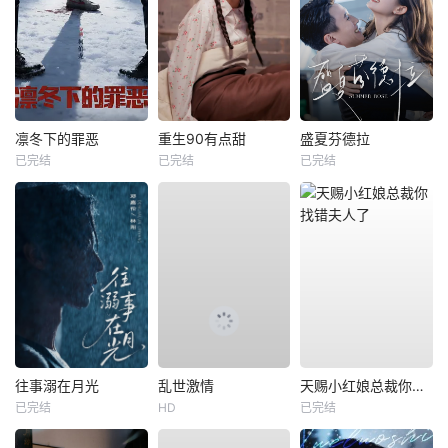
凛冬下的罪恶
重生90有点甜
盛夏芬德拉
已完结
已完结
已完结
往事溺在月光
乱世激情
天赐小红娘总裁你找错夫人了
已完结
HD
已完结