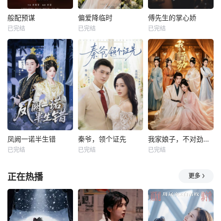
般配预谋
偏爱降临时
傅先生的掌心娇
已完结
已完结
已完结
凤阙一诺半生错
秦爷，领个证先
我家娘子，不对劲第四季
已完结
已完结
已完结
正在热播
更多