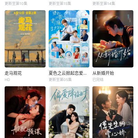
更新至第10集
更新至第15集
更新至第14集
走马观花
夏色之云掀起恋爱与风暴
从新婚开始
HD
更新至第05集
已完结