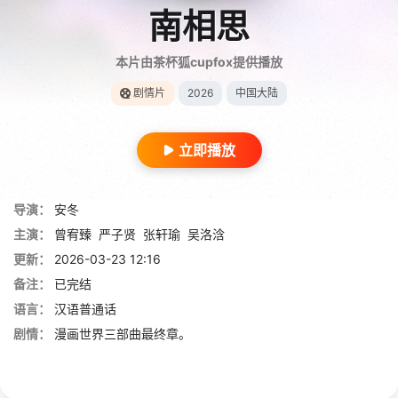
南相思
本片由茶杯狐cupfox提供播放
剧情片
2026
中国大陆
立即播放
导演：
安冬
主演：
曾宥臻
严子贤
张轩瑜
吴洛浛
更新：
2026-03-23 12:16
备注：
已完结
语言：
汉语普通话
剧情：
漫画世界三部曲最终章。