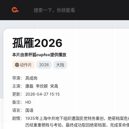
孤雁2026
本片由茶杯狐cupfox提供播放
动作片
2026
大陆
导演：
高成岗
主演：
康磊
李欣颖
宋禹
更新：
2026-04-27 15:15
备注：
HD
语言：
国语
剧情：
1935年上海中共地下组织遭国民党特务重创，绝密档案
历经重重牺牲与考验，最终成功取回绝密档案，完成革命