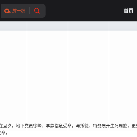
首页
搜一搜
危在旦夕。地下党员徐峰、李静临危受命，与叛徒、特务展开生死周旋，更
使命。