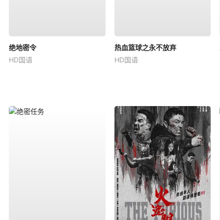
绝地密令
热血篮球之永不放弃
HD国语
HD国语