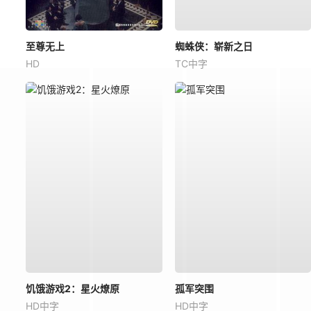
至尊无上
蜘蛛侠：崭新之日
HD
TC中字
饥饿游戏2：星火燎原
孤军突围
HD中字
HD中字