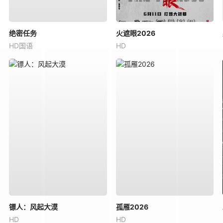
绝密任务
火遮眼2026
HD国语
HD
镖人：风起大漠
孤雁2026
HD
HD