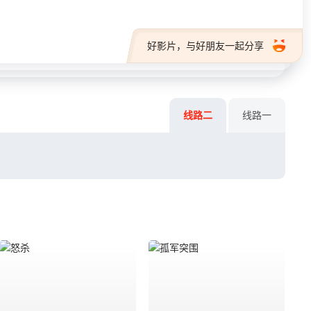
好影片，与好朋友一起分享
线路二
线路一