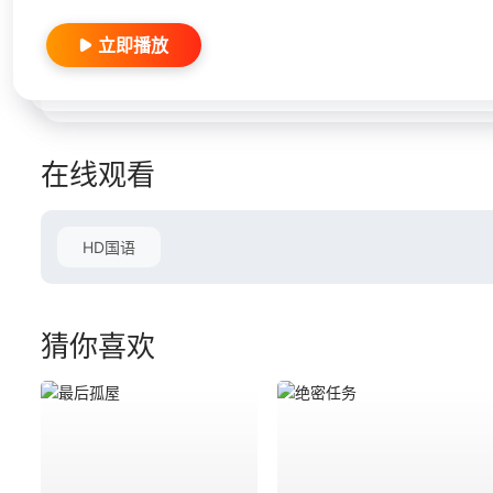
立即播放
在线观看
HD国语
猜你喜欢