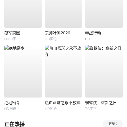
孤军突围
宗师叶问2026
毒战行动
HD中字
HD国语
HD
绝地密令
热血篮球之永不放弃
蜘蛛侠：崭新之日
HD国语
HD国语
TC中字
正在热播
更多