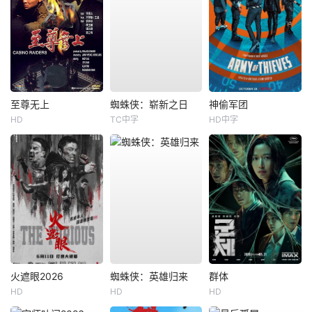
至尊无上
蜘蛛侠：崭新之日
神偷军团
HD
TC中字
HD中字
火遮眼2026
蜘蛛侠：英雄归来
群体
HD
HD
HD