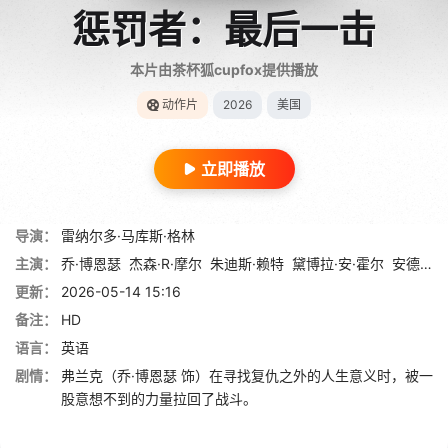
惩罚者：最后一击
本片由茶杯狐cupfox提供播放
动作片
2026
美国
立即播放
导演：
雷纳尔多·马库斯·格林
主演：
乔·博恩瑟
杰森·R·摩尔
朱迪斯·赖特
黛博拉·安·霍尔
安德烈·罗佑
更新：
2026-05-14 15:16
备注：
HD
语言：
英语
剧情：
弗兰克（乔·博恩瑟 饰）在寻找复仇之外的人生意义时，被一
股意想不到的力量拉回了战斗。