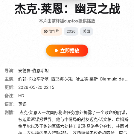
杰克·莱恩：幽灵之战
本片由茶杯狐cupfox提供播放
动作片
2026
美国
立即播放
导演：
安德鲁·伯恩斯坦
主演：
约翰·卡拉辛斯基
西耶娜·米勒
哈立德·莱斯
Diarmuid de Faoite
更新：
2026-05-20 22:15
备注：
HD
语言：
英语
剧情：
杰克·莱恩因一次国际秘密任务意外揭露了一个致命的阴谋，
被迫重返谍报世界。他与中情局的战友迈克·诺文柏、詹姆斯·
格里尔以及干练的军情六处特工艾玛·马洛争分夺秒，共同对
抗一支失控的黑衣行动部队，这场较量不仅危机四伏，更与