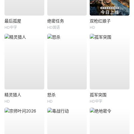
最后孤屋
绝密任务
双枪红娘子
HD中字
HD国语
HD
精灵猎人
怒杀
孤军突围
HD
HD
HD中字