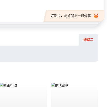
好影片，与好朋友一起分享
线路二