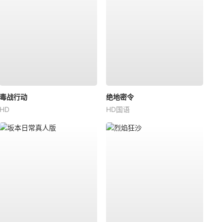
毒战行动
绝地密令
HD
HD国语