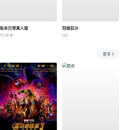
坂本日常真人版
烈焰狂沙
TC中字
HD
更多