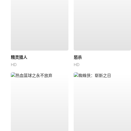
精灵猎人
怒杀
HD
HD