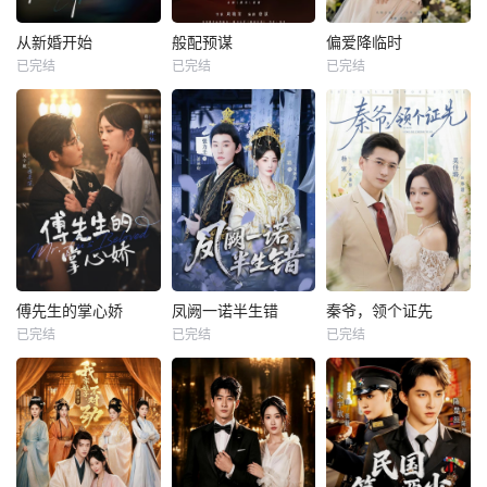
从新婚开始
般配预谋
偏爱降临时
已完结
已完结
已完结
傅先生的掌心娇
凤阙一诺半生错
秦爷，领个证先
已完结
已完结
已完结