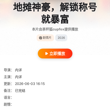
地摊神豪，解锁称号
就暴富
本片由茶杯狐cupfox提供播放
剧情片
2026
立即播放
导演：
内详
主演：
内详
更新：
2026-06-03 16:15
备注：
已完结
语言：
剧情：