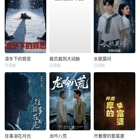
凛冬下的罪恶
裁员裁到大动脉
长歌莫问
已完结
已完结
已完结
往事溺在月光
龙吟八荒
开着摩的娶富婆