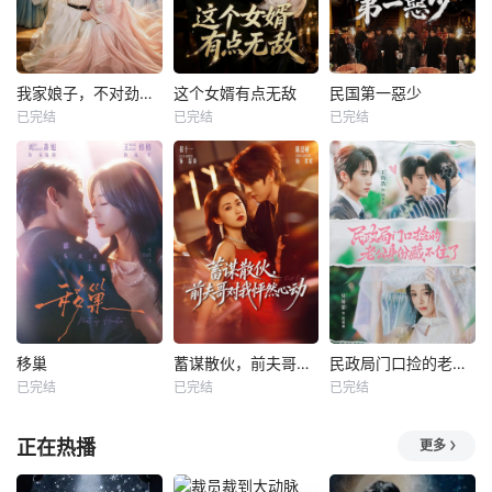
我家娘子，不对劲第四季
这个女婿有点无敌
民国第一惡少
已完结
已完结
已完结
移巢
蓄谋散伙，前夫哥对我怦然心动
民政局门口捡的老公身份藏不住了
已完结
已完结
已完结
正在热播
更多