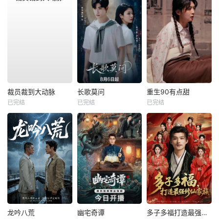
裁员裁到大动脉
长歌莫问
重生90有点甜
已完结
已完结
已完结
龙吟八荒
幽宅奇谭
多子多福打造最强修仙家族