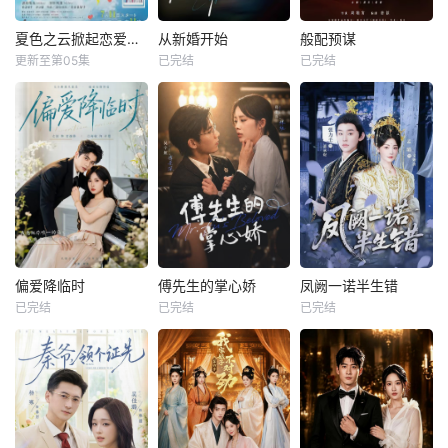
夏色之云掀起恋爱与风暴
从新婚开始
般配预谋
更新至第05集
已完结
已完结
偏爱降临时
傅先生的掌心娇
凤阙一诺半生错
已完结
已完结
已完结