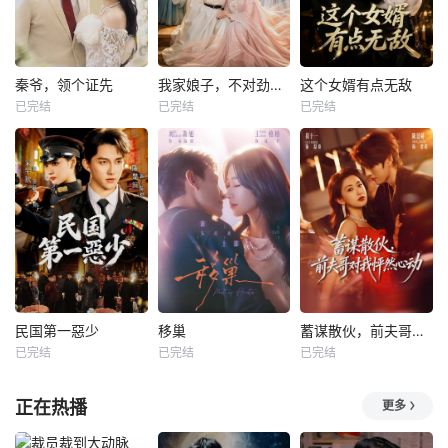
秦爷，领个证先
我家娘子，不对劲第四季
这个女婿有点无敌
已完结
已完结
已完结
民国第一惡少
移巢
蓄谋散伙，前夫哥对我怦然心动
已完结
已完结
已完结
正在热播
更多