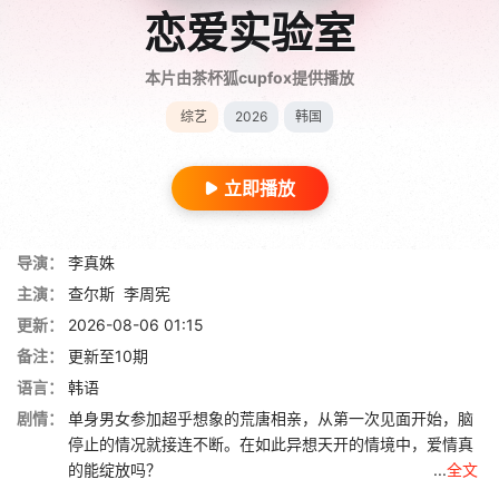
恋爱实验室
本片由茶杯狐cupfox提供播放
综艺
2026
韩国
立即播放
导演：
李真姝
主演：
查尔斯
李周宪
更新：
2026-08-06 01:15
备注：
更新至10期
语言：
韩语
剧情：
单身男女参加超乎想象的荒唐相亲，从第一次见面开始，脑
停止的情况就接连不断。在如此异想天开的情境中，爱情真
的能绽放吗？ ...
全文