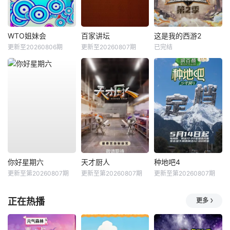
WTO姐妹会
百家讲坛
这是我的西游2
更新至20260806期
更新至20260807期
已完结
你好星期六
天才厨人
种地吧4
更新至第20260807期
更新至第20260807期
更新至第20260807期
正在热播
更多