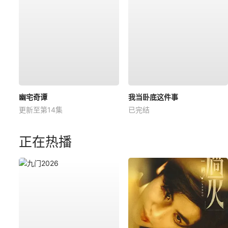
幽宅奇谭
我当卧底这件事
更新至第14集
已完结
正在热播