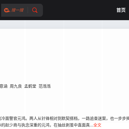
首页
搜一搜
意涵
周九良
孟鹤堂
范湉湉
的冷面警官元鸿。两人从针锋相对到默契搭档，一路追查迷案，也一步步
的赵少商与执念深重的元鸿，在抽丝剥茧中直面真...
全文