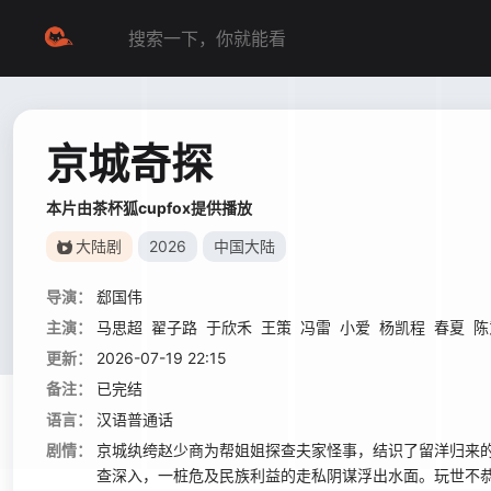
京城奇探
本片由茶杯狐cupfox提供播放
大陆剧
2026
中国大陆
导演：
郄国伟
主演：
马思超
翟子路
于欣禾
王策
冯雷
小爱
杨凯程
春夏
陈
更新：
2026-07-19 22:15
备注：
已完结
语言：
汉语普通话
剧情：
京城纨绔赵少商为帮姐姐探查夫家怪事，结识了留洋归来
查深入，一桩危及民族利益的走私阴谋浮出水面。玩世不恭