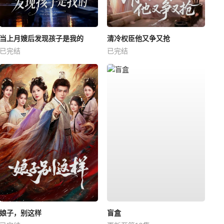
当上月嫂后发现孩子是我的
清冷权臣他又争又抢
已完结
已完结
娘子，别这样
盲盒