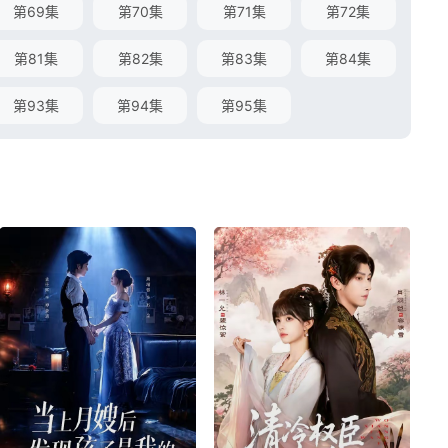
第69集
第70集
第71集
第72集
第81集
第82集
第83集
第84集
第93集
第94集
第95集