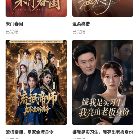
朱门春闺
温柔狩猎
已完结
已完结
流氓帝师，皇家金牌县令
嫌我是实习生，我亮出老板身份