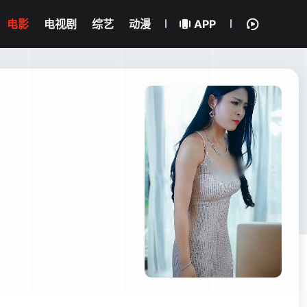
电影
电视剧
综艺
动漫
APP