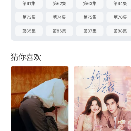
第61集
第62集
第63集
第64集
第73集
第74集
第75集
第76集
第85集
第86集
第87集
第88集
猜你喜欢