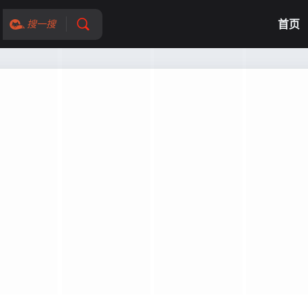
首页
搜一搜