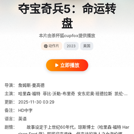
夺宝奇兵5：命运转
盘
本片由茶杯狐cupfox提供播放
动作片
2023
美国
立即播放
导演：
詹姆斯·曼高德
主演：
哈里森·福特
菲比·沃勒-布里奇
安东尼奥·班德拉斯
凯伦·阿兰
更新：
2025-11-30 03:29
备注：
HD中字
语言：
英语
剧情：
故事设定于上世纪60年代，琼斯博士（哈里森·福特 Har
rison Ford 饰）即将迎来退休，但来访的故人之女海伦娜