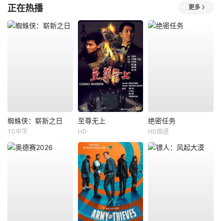
正在热播
更多
蜘蛛侠：崭新之日
至尊无上
绝密任务
TC中字
HD
HD国语