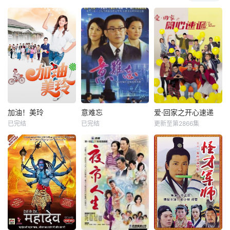
加油！美玲
意难忘
爱·回家之开心速递
已完结
已完结
更新至第2866集