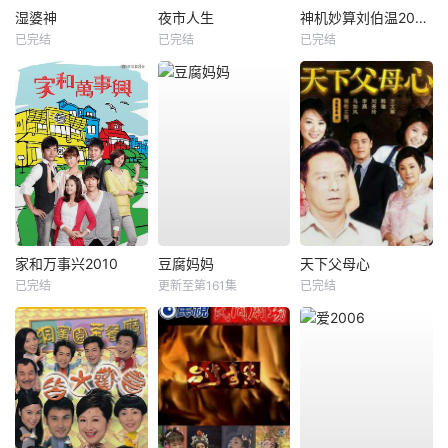
湿婆神
夜市人生
神机妙算刘伯温2006
已完结
已完结
已完结
家和万事兴2010
豆腐妈妈
天下父母心
已完结
更新至第161集
已完结