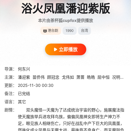
浴火凤凰潘迎紫版
本片由茶杯狐cupfox提供播放
港台剧
1990
台湾
立即播放
导演：
何东兴
主演：
潘迎紫
苗侨伟
顾冠忠
戈伟如
萧蔷
皓皓
屈中恒
况明洁
龙
更新：
2025-11-30 00:30
备注：
已完结
语言：
其它
剧情：
双头魔怪—天魔为了达成统治宇宙的野心，施展魔法指
使天魔族举兵进攻拜鸟族，偏偏凤凰神女即将生产神力不
足，眼见族人相继伤亡，只好在战乱中产下巨大的凤凰蛋，
然後化成火凤凰与天魔大战，最後竟不幸身亡，而天魔则负